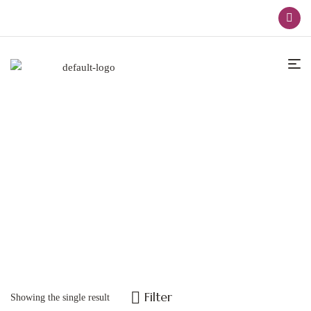
Products Tagged “Serie Corfú”
Home
Products Tagged “Serie Corfú”
Filter
Showing the single result