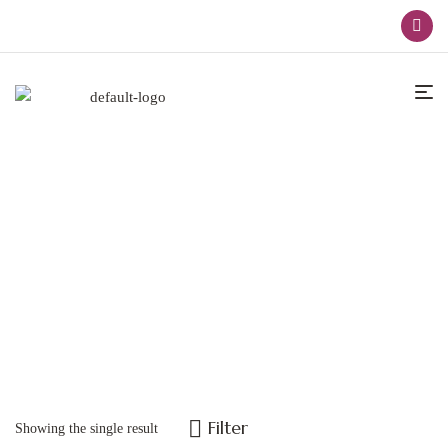
Apliques De LED
Home
Apliques De LED
Filter
Showing the single result