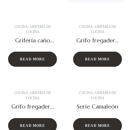
COCINA
,
GRIFERÍA DE
COCINA
,
GRIFERÍA DE
COCINA
COCINA
Grifería caño
Grifo fregadero
recto
abatible
Florencia
READ MORE
READ MORE
COCINA
,
GRIFERÍA DE
COCINA
,
GRIFERÍA DE
COCINA
COCINA
Grifo fregadero
Serie Camaleón
ósmosis Niza
READ MORE
READ MORE