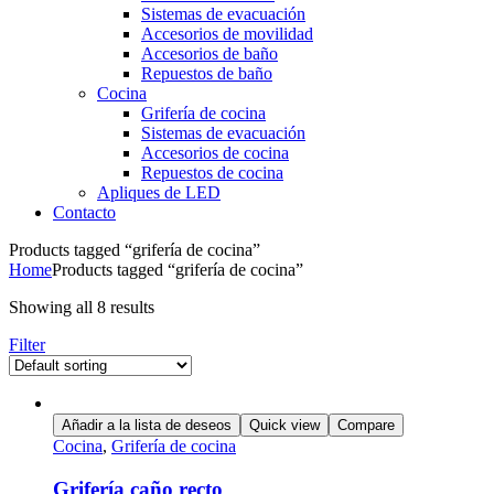
Sistemas de evacuación
Accesorios de movilidad
Accesorios de baño
Repuestos de baño
Cocina
Grifería de cocina
Sistemas de evacuación
Accesorios de cocina
Repuestos de cocina
Apliques de LED
Contacto
Menu
Products tagged “grifería de cocina”
Home
Products tagged “grifería de cocina”
Showing all 8 results
Filter
Añadir a la lista de deseos
Quick view
Compare
Cocina
,
Grifería de cocina
Grifería caño recto