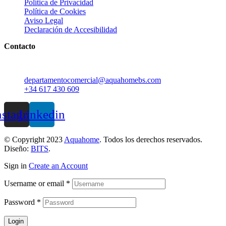
Política de Privacidad
Política de Cookies
Aviso Legal
Declaración de Accesibilidad
Contacto
C. de la Industria, 22 28600 Navalcarnero, Madrid
departamentocomercial@aquahomebs.com
+34 617 430 609
nstagram
Linkedin
© Copyright 2023
Aquahome
. Todos los derechos reservados.
Diseño:
BITS
.
Sign in
Create an Account
Username or email
*
Password
*
Login