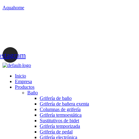
Aquahome
+34 617 430 609
departamentocomercial@aquahomebs.com
Instagram
nstagram
Inicio
Empresa
Productos
Baño
Grifería de baño
Grifería de bañera exenta
Columnas de grifería
Grifería termoestática
Sustitutivos de bidet
Grifería temporizada
Grifería de pedal
Grifería electrónica