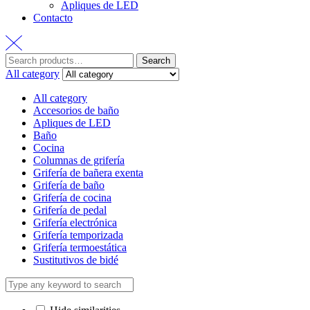
Apliques de LED
Contacto
Search
Search
for:
All category
All category
Accesorios de baño
Apliques de LED
Baño
Cocina
Columnas de grifería
Grifería de bañera exenta
Grifería de baño
Grifería de cocina
Grifería de pedal
Grifería electrónica
Grifería temporizada
Grifería termoestática
Sustitutivos de bidé