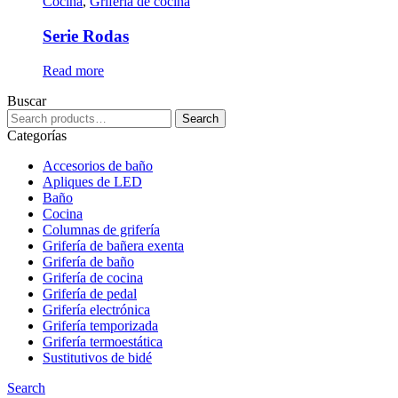
Cocina
,
Grifería de cocina
Serie Rodas
Read more
Buscar
Search
Search
for:
Categorías
Accesorios de baño
Apliques de LED
Baño
Cocina
Columnas de grifería
Grifería de bañera exenta
Grifería de baño
Grifería de cocina
Grifería de pedal
Grifería electrónica
Grifería temporizada
Grifería termoestática
Sustitutivos de bidé
Search