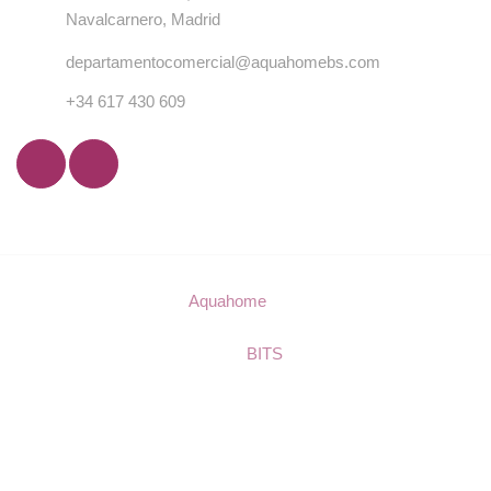
Navalcarnero, Madrid
departamentocomercial@aquahomebs.com
+34 617 430 609
© Copyright 2023
Aquahome
. Todos los derechos
reservados.
Diseño:
BITS
.