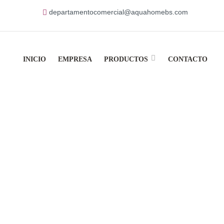
departamentocomercial@aquahomebs.com
INICIO
EMPRESA
PRODUCTOS
CONTACTO
oducts Tagged “jab
Home
Products Tagged “jabón”