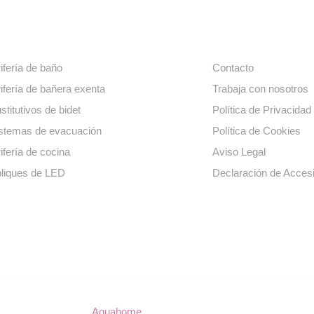
ros productos
Enlaces de interé
ifería de baño
Contacto
ifería de bañera exenta
Trabaja con nosotros
stitutivos de bidet
Política de Privacidad
stemas de evacuación
Política de Cookies
ifería de cocina
Aviso Legal
liques de LED
Declaración de Accesi
© Copyright 2023
Aquahome
. Todos los derechos reservados.