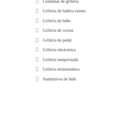
Columnas de grifería
Grifería de bañera exenta
Grifería de baño
Grifería de cocina
Grifería de pedal
Grifería electrónica
Grifería temporizada
Grifería termoestática
Sustitutivos de bidé