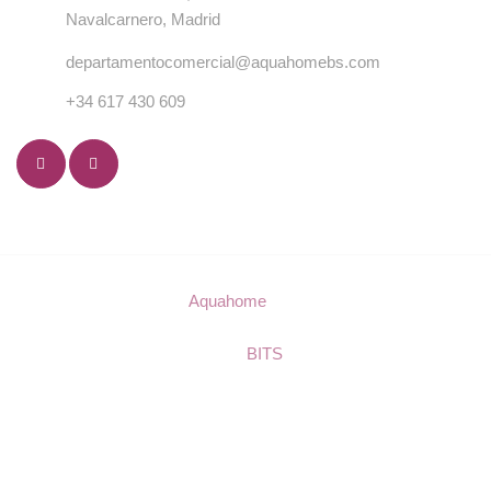
Navalcarnero, Madrid
departamentocomercial@aquahomebs.com
+34 617 430 609
© Copyright 2023
Aquahome
. Todos los derechos
reservados.
Diseño:
BITS
.