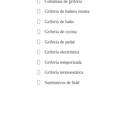
Columnas de grifería
Grifería de bañera exenta
Grifería de baño
Grifería de cocina
Grifería de pedal
Grifería electrónica
Grifería temporizada
Grifería termoestática
Sustitutivos de bidé