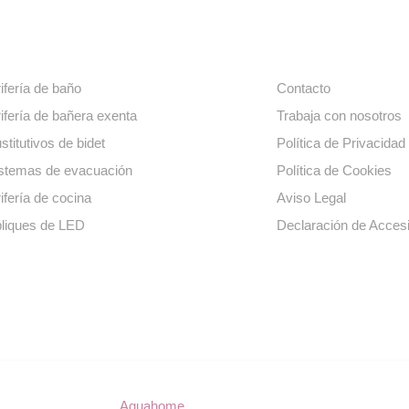
ros productos
Enlaces de interé
ifería de baño
Contacto
ifería de bañera exenta
Trabaja con nosotros
stitutivos de bidet
Política de Privacidad
stemas de evacuación
Política de Cookies
ifería de cocina
Aviso Legal
liques de LED
Declaración de Accesi
© Copyright 2023
Aquahome
. Todos los derechos reservados.