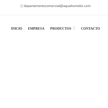
departamentocomercial@aquahomebs.com
INICIO
EMPRESA
PRODUCTOS
CONTACTO
ts Tagged “Serie P
Home
Products Tagged “Serie Piccolo”