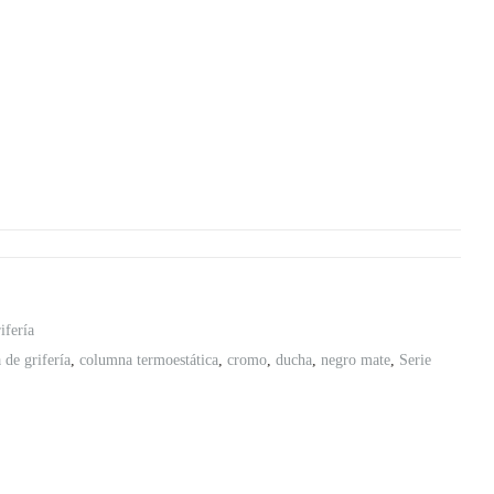
a
ifería
de grifería
,
columna termoestática
,
cromo
,
ducha
,
negro mate
,
Serie