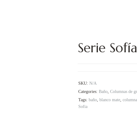
IN STOCK
Serie Sofí
SKU:
N/A
Categories:
Baño
,
Columnas de gr
Tags:
baño
,
blanco mate
,
columna 
Sofia