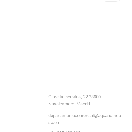
s
Contacto
C. de la Industria, 22 28600
Navalcarnero, Madrid
departamentocomercial@aquahomeb
s.com