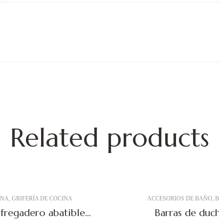
Related products
INA
,
GRIFERÍA DE COCINA
ACCESORIOS DE BAÑO
,
 fregadero abatible
Barras de duc