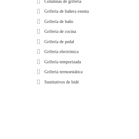
Columnas de grifería
Grifería de bañera exenta
Grifería de baño
Grifería de cocina
Grifería de pedal
Grifería electrónica
Grifería temporizada
Grifería termoestática
Sustitutivos de bidé