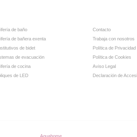
ros productos
Enlaces de interé
ifería de baño
Contacto
ifería de bañera exenta
Trabaja con nosotros
stitutivos de bidet
Política de Privacidad
stemas de evacuación
Política de Cookies
ifería de cocina
Aviso Legal
liques de LED
Declaración de Accesi
© Copyright 2023
Aquahome
. Todos los derechos reservados.