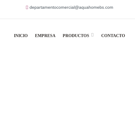
departamentocomercial@aquahomebs.com
INICIO
EMPRESA
PRODUCTOS
CONTACTO
oducts Tagged “ag
Home
Products Tagged “agua”