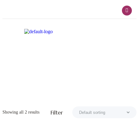
Products Tagged “grifería De
Baño”
Home
Products Tagged “grifería De Baño”
Filter
Showing all 2 results