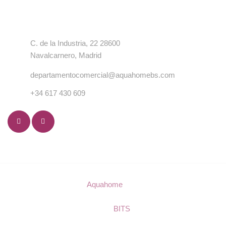
Contacto
C. de la Industria, 22 28600
Navalcarnero, Madrid
departamentocomercial@aquahomebs.com
+34 617 430 609
© Copyright 2023
Aquahome
. Todos los derechos
reservados.
Diseño:
BITS
.